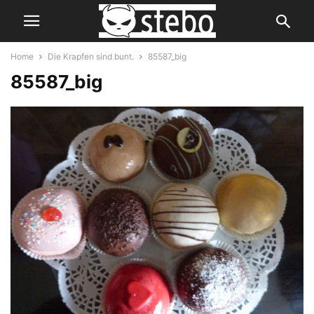
Home
Die Krapfen sind bunt.
85587_big
85587_big