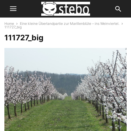
Home
Eine kleine Überlandpartie zur Marillenblüte – ins Weinviertel.
111727_big
111727_big