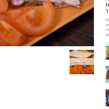
H
1
Ga
st
13
Ma