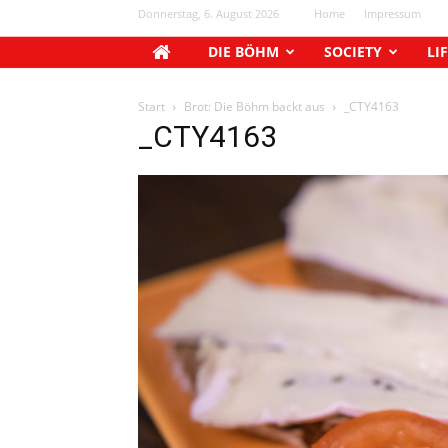
Donnerstag, 6. August 2026
Home
Impressum
DIE BÖHM
SOCIETY
LI
Start
Brot: Die Böhm backt aus
_CTY4163
_CTY4163