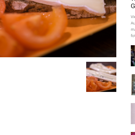
G
Vi
Au
mä
fo