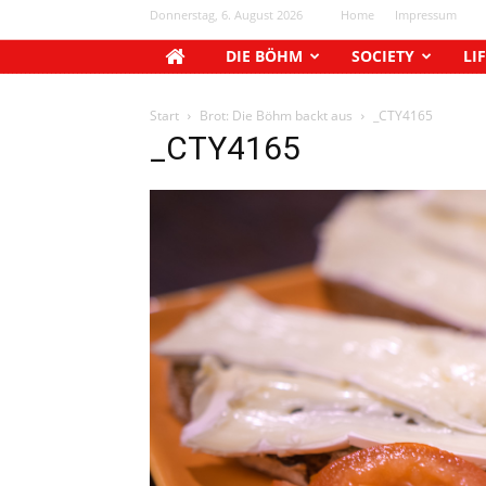
Donnerstag, 6. August 2026
Home
Impressum
DIE BÖHM
SOCIETY
LI
Start
Brot: Die Böhm backt aus
_CTY4165
_CTY4165