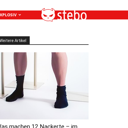
XPLOSIV
Weitere Artikel
as machen 12 Nackerte – im