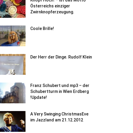
Knopf Hoch! – ist das Motto
Österreichs einziger
Zwirnknopferzeugung.
Coole Brille!
Der Herr der Dinge. Rudolf Klein
Franz Schubert und mp3 – der
Schubertturm in Wien Erdberg
!Update!
A Very Swinging ChristmasEve
im Jazzland am 21.12.2012