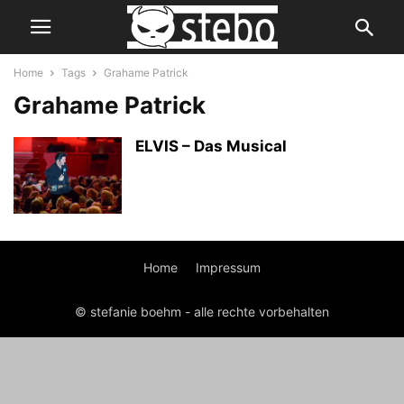
Home
Tags
Grahame Patrick
Grahame Patrick
ELVIS – Das Musical
Home
Impressum
© stefanie boehm - alle rechte vorbehalten