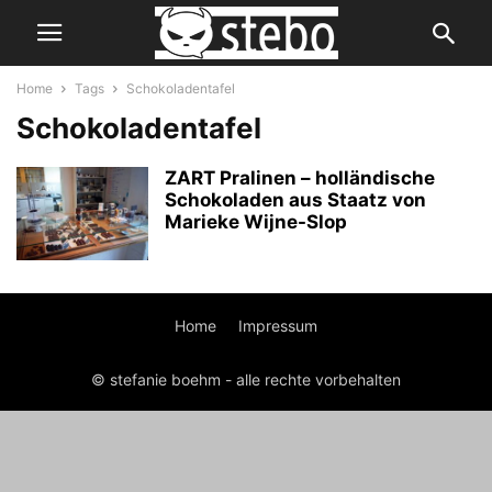
Home
Tags
Schokoladentafel
Schokoladentafel
ZART Pralinen – holländische
Schokoladen aus Staatz von
Marieke Wijne-Slop
Home
Impressum
© stefanie boehm - alle rechte vorbehalten