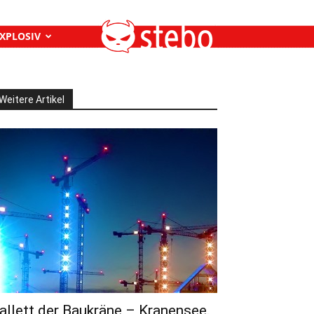
XPLOSIV
Weitere Artikel
allett der Baukräne – Kranensee.