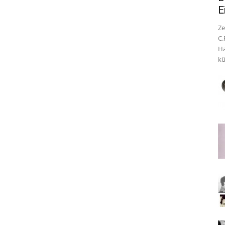
E
Ze
C.
Ha
kü