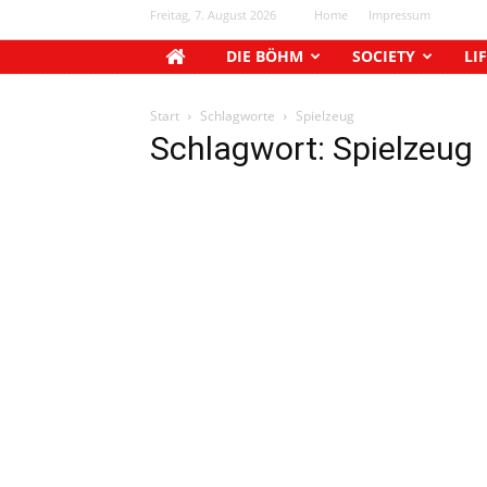
Freitag, 7. August 2026
Home
Impressum
DIE BÖHM
SOCIETY
LI
Start
Schlagworte
Spielzeug
Schlagwort: Spielzeug