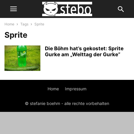
Home
Tags
Sprite
Sprite
Die Böhm hat’s gekostet: Sprite
Gurke am „Welttag der Gurke“
Home
Impressum
© stefanie boehm - alle rechte vorbehalten