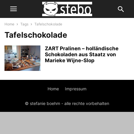
Home
Tags
Tafelschokolade
Tafelschokolade
ZART Pralinen – holländische
Schokoladen aus Staatz von
Marieke Wijne-Slop
Home
Impressum
© stefanie boehm - alle rechte vorbehalten