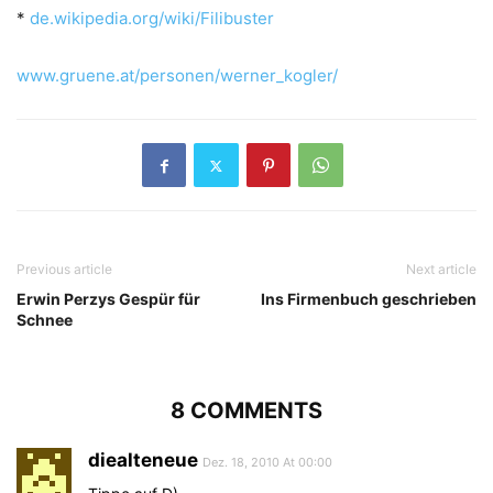
*
de.wikipedia.org/wiki/Filibuster
www.gruene.at/personen/werner_kogler/
Previous article
Next article
Erwin Perzys Gespür für
Ins Firmenbuch geschrieben
Schnee
8 COMMENTS
diealteneue
Dez. 18, 2010 At 00:00