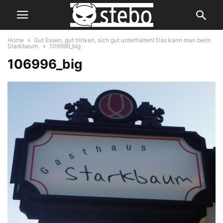
Home
Gut Essen, gut trinken, sich gut unterhalten! Das kann man beim
Starkbaum.
106996_big
106996_big