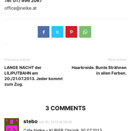
Tel: 01 / 996 2067
office@nelke.at
Previous article
Next article
LANGE NACHT der
Haarkreide. Bunte Strähnen
LILIPUTBAHN am
in allen Farben.
20./21.07.2013. Jeder kommt
zum Zug.
3 COMMENTS
stebo
Juli 30, 2013 At 00:00
Cafe Nelke – KURIER Chronik 30.07.2013