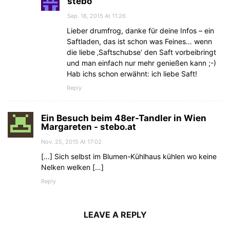
stebo
Sep. 18, 2015 At 11:26
Lieber drumfrog, danke für deine Infos – ein
Saftladen, das ist schon was Feines… wenn
die liebe ‚Saftschubse‘ den Saft vorbeibringt
und man einfach nur mehr genießen kann ;-)
Hab ichs schon erwähnt: ich liebe Saft!
Reply
Ein Besuch beim 48er-Tandler in Wien
Margareten - stebo.at
Nov. 25, 2015 At 17:02
[…] Sich selbst im Blumen-Kühlhaus kühlen wo keine
Nelken welken […]
Reply
LEAVE A REPLY