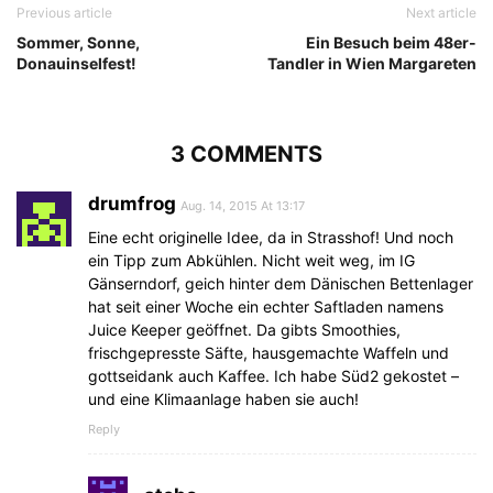
Previous article
Next article
Sommer, Sonne,
Ein Besuch beim 48er-
Donauinselfest!
Tandler in Wien Margareten
3 COMMENTS
drumfrog
Aug. 14, 2015 At 13:17
Eine echt originelle Idee, da in Strasshof! Und noch
ein Tipp zum Abkühlen. Nicht weit weg, im IG
Gänserndorf, geich hinter dem Dänischen Bettenlager
hat seit einer Woche ein echter Saftladen namens
Juice Keeper geöffnet. Da gibts Smoothies,
frischgepresste Säfte, hausgemachte Waffeln und
gottseidank auch Kaffee. Ich habe Süd2 gekostet –
und eine Klimaanlage haben sie auch!
Reply