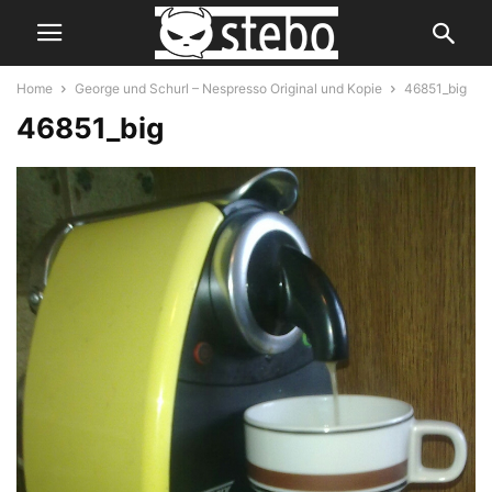
Home
George und Schurl – Nespresso Original und Kopie
46851_big
46851_big